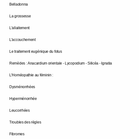
Belladonna
La grossesse
L'allaitement
L'accouchement
Le traitement eugénique du fotus
Remèdes : Anacardium orientale - Lycopodium - Silicéa - Ignatia
L'Homéopathie au féminin :
Dysménorrhées
Hyperménorrhée
Leucorrhées
Troubles des règles
Fibromes