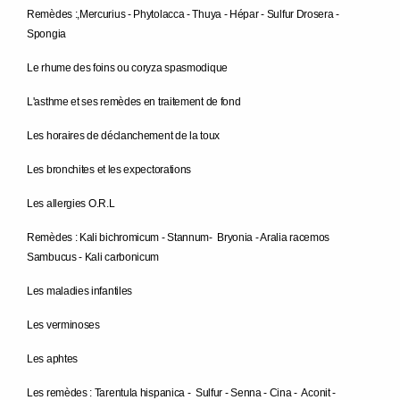
Remèdes :,Mercurius - Phytolacca - Thuya - Hépar - Sulfur Drosera -
Spongia
Le rhume des foins ou coryza spasmodique
L'asthme et ses remèdes en traitement de fond
Les horaires de déclanchement de la toux
Les bronchites et les expectorations
Les allergies O.R.L
Remèdes : Kali bichromicum - Stannum- Bryonia - Aralia racemos
Sambucus - Kali carbonicum
Les maladies infantiles
Les verminoses
Les aphtes
Les remèdes : Tarentula hispanica - Sulfur - Senna - Cina - Aconit -