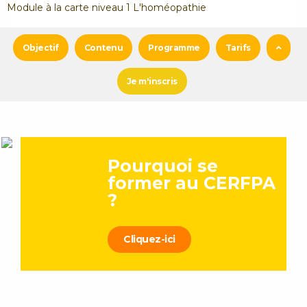
Module à la carte niveau 1 L'homéopathie
Objectif
Contenu
Programme
Tarifs
Je m'inscris
Pourquoi se
former au CERFPA
?
Cliquez-ici