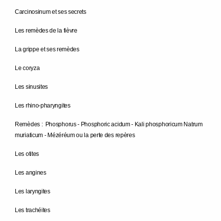
Carcinosinum et ses secrets
Les remèdes de la fièvre
La grippe et ses remèdes
Le coryza
Les sinusites
Les rhino-pharyngites
Remèdes : Phosphorus - Phosphoric acidum - Kali phosphoricum Natrum
muriaticum - Mézéréum ou la perte des repères
Les otites
Les angines
Les laryngites
Les trachéites