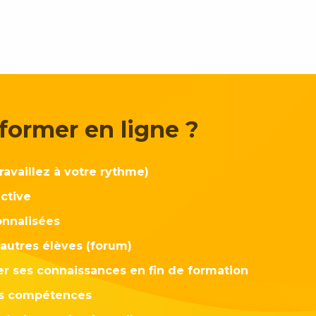
former en ligne ?
travaillez à votre rythme)
ctive
onnalisées
autres élèves (forum)
er ses connaissances en fin de formation
es compétences