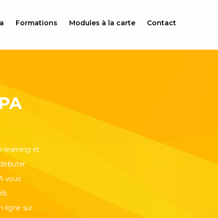
a
Formations
Modules à la carte
Contact
FPA
-learning et
 débuter
PA vous
fs
 ligne sur