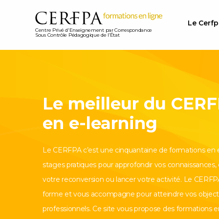
Le Cerfp
Centre Privé d'Enseignement par Correspondance
Sous Contrôle Pédagogique de l’État
Le meilleur du CER
en e-learning
Le CERFPA c’est une cinquantaine de formations en e
stages pratiques pour approfondir vos connaissances,
votre reconversion ou lancer votre activité. Le CERF
forme et vous accompagne pour atteindre vos objecti
professionnels. Ce site vous propose des formations en