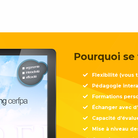
Pourquoi se 
Flexibilité (vous 
Pédagogie intera
Formations pers
Échanger avec d’
Capacité d’évalu
Mise à niveau d