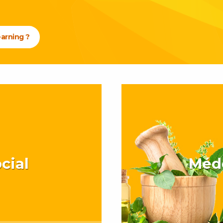
earning ?
cial
Méd