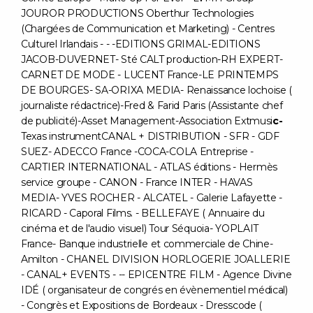
JOUROR PRODUCTIONS Oberthur Technologies
(Chargées de Communication et Marketing) - Centres
Culturel Irlandais - - -EDITIONS GRIMAL-EDITIONS
JACOB-DUVERNET- Sté CALT production-RH EXPERT-
CARNET DE MODE - LUCENT France-LE PRINTEMPS
DE BOURGES- SA-ORIXA MEDIA- Renaissance lochoise (
journaliste rédactrice)-Fred & Farid Paris (Assistante chef
de publicité)-Asset Management-Association Extmusi
c-
Texas instrumentCANAL + DISTRIBUTION - SFR - GDF
SUEZ- ADECCO France -COCA-COLA Entreprise -
CARTIER INTERNATIONAL - ATLAS éditions - Hermès
service groupe - CANON - France INTER - HAVAS
MEDIA- YVES ROCHER - ALCATEL - Galerie Lafayette -
RICARD - Caporal Films. - BELLEFAYE ( Annuaire du
cinéma et de l'audio visuel) Tour Séquoia- YOPLAIT
France- Banque industrielle et commerciale de Chine-
Amilton - CHANEL DIVISION HORLOGERIE JOALLERIE
- CANAL+ EVENTS - -- EPICENTRE FILM - Agence Divine
IDÉ ( organisateur de congrés en évènementiel médical)
- Congrès et Expositions de Bordeaux - Dresscode (