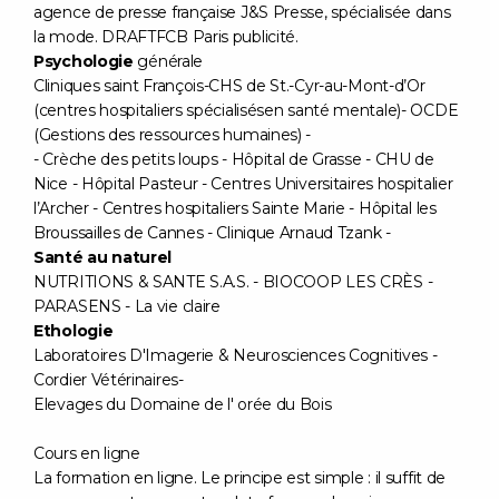
agence de presse française J&S Presse, spécialisée dans
la mode. DRAFTFCB Paris publicité.
Psychologie
générale
Cliniques saint François-CHS de St.-Cyr-au-Mont-d’Or
(centres hospitaliers spécialisésen santé mentale)- OCDE
(Gestions des ressources humaines) -
- Crèche des petits loups - Hôpital de Grasse - CHU de
Nice - Hôpital Pasteur - Centres Universitaires hospitalier
l’Archer - Centres hospitaliers Sainte Marie - Hôpital les
Broussailles de Cannes - Clinique Arnaud Tzank -
Santé au naturel
NUTRITIONS & SANTE S.A.S. - BIOCOOP LES CRÈS -
PARASENS - La vie claire
Ethologie
Laboratoires D'Imagerie & Neurosciences Cognitives -
Cordier Vétérinaires-
Elevages du Domaine de l' orée du Bois
Cours en ligne
La formation en ligne. Le principe est simple : il suffit de