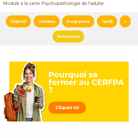
Module à la carte Psychopathologie de l'adulte
Objectif
Contenu
Programme
Tarifs
Je m'inscris
Pourquoi se
former au CERFPA
?
Cliquez-ici