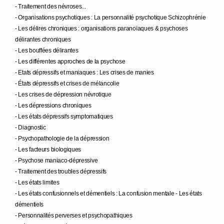
- Traitement des névroses...
- Organisations psychotiques : La personnalité psychotique Schizophrénie
- Les délires chroniques : organisations paranoïaques & psychoses
délirantes chroniques
- Les bouffées délirantes
- Les différentes approches de la psychose
- Etats dépressifs et maniaques : Les crises de manies
- États dépressifs et crises de mélancolie
- Les crises de dépression névrotique
- Les dépressions chroniques
- Les états dépressifs symptomatiques
- Diagnostic
- Psychopathologie de la dépression
- Les facteurs biologiques
- Psychose maniaco-dépressive
- Traitement des troubles dépressifs
- Les états limites
- Les états confusionnels et démentiels : La confusion mentale - Les états
démentiels
- Personnalités perverses et psychopathiques