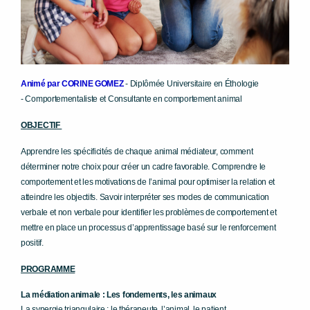
Animé par
CORINE GOMEZ
-
Diplômée
U
niversitaire en
É
thologie
-
Comportementaliste et
Consultante en comportement animal
OBJECTIF
Apprendre les spécificités de chaque animal médiateur,
comment
déterminer notre choix pour créer un cadre
favorable. Comprendre le
comportement et les motivations
de l’animal pour optimiser la relation et
atteindre les objectifs.
Savoir interpréter ses modes de communication
verbale et
non verbale pour identifier les problèmes de comportement
et
mettre en place un processus d’apprentissage basé sur le
renforcement
positif.
PROGRAMME
La médiation animale : Les fondements, les animaux
La synergie triangulaire : le thérapeute, l’animal, le patient