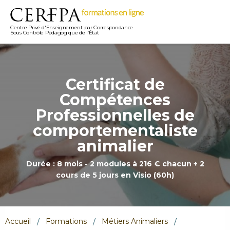
Centre Privé d'Enseignement par Correspondance
Sous Contrôle Pédagogique de l’État
Certificat de
Compétences
Professionnelles de
comportementaliste
animalier
Durée : 8 mois - 2 modules à 216 € chacun + 2
cours de 5 jours en Visio (60h)
Accueil
Formations
Métiers Animaliers