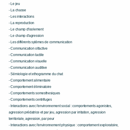
- Le jeu
- La chasse
- Les interactions
- La reproduction
- Le champ d'isolement
- Le champ d'agression
- Les différents sytèmes de communication
- Communication olfactive
- Communication tactile
- Communication visuelle
- Communication auditive
- Sémiologie et ethogramme du chat
- Comportement alimentaire
- Comportement éliminatoire
- Comportements somesthesiques
- Comportements centrifuges
- Interactions avec l'environnement social : comportements agonistes,
agression prédatrice et par jeu, agression par irritation, agression
territoriale, agression, par peur
- Interactions avec l'environnement physique : comportement exploratoire,