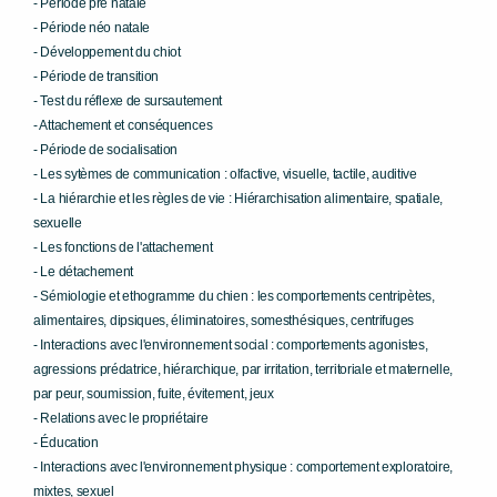
- Période pré natale
- Période néo natale
- Développement du chiot
- Période de transition
- Test du réflexe de sursautement
- Attachement et conséquences
- Période de socialisation
- Les sytèmes de communication : olfactive, visuelle, tactile, auditive
- La hiérarchie et les règles de vie : Hiérarchisation alimentaire, spatiale,
sexuelle
- Les fonctions de l'attachement
- Le détachement
- Sémiologie et ethogramme du chien : les comportements centripètes,
alimentaires, dipsiques, éliminatoires, somesthésiques, centrifuges
- Interactions avec l'environnement social : comportements agonistes,
agressions prédatrice, hiérarchique, par irritation, territoriale et maternelle,
par peur, soumission, fuite, évitement, jeux
- Relations avec le propriétaire
- Éducation
- Interactions avec l'environnement physique : comportement exploratoire,
mixtes, sexuel