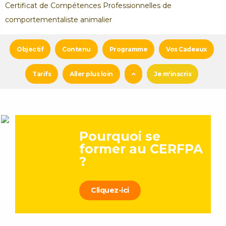
Certificat de Compétences Professionnelles de
comportementaliste animalier
Objectif
Contenu
Programme
Vos Cadeaux
Tarifs
Aller plus loin
Je m'inscris
Pourquoi se
former au CERFPA
?
Cliquez-ici