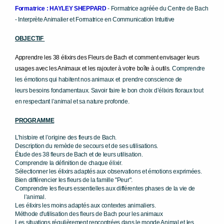
Formatrice :
HAYLEY SHEPPARD
-
Formatrice agréée du Centre de Bach
-
Interprète Animalier et Formatrice en Communication Intuitive
OBJECTIF
Apprendre les 38 élixirs des Fleurs de Bach et comment envisager leurs
usages avec les Animaux et les rajouter à votre boîte à outils.
Comprendre
les émotions qui
habitent nos animaux et prendre conscience de
leurs
besoins fondamentaux.
Savoir faire le bon choix d’élixirs floraux tout
en respectant
l’animal et sa nature profonde.
PROGRAMME
L’histoire et l’origine des fleurs de Bach.
Description du remède de secours et de ses utilisations.
Étude des 38 fleurs de Bach et de leurs utilisation.
Comprendre la définition de chaque élixir.
Sélectionner les élixirs adaptés aux observations et émotions
exprimées.
Bien différencier les fleurs de la famille "Peur".
Comprendre les fleurs essentielles aux différentes phases de la vie
de
l’animal.
Les élixirs les moins adaptés aux contextes animaliers.
Méthode d'utilisation des fleurs de Bach pour les animaux
Les situations régulièrement rencontrées dans le monde Animal et
les