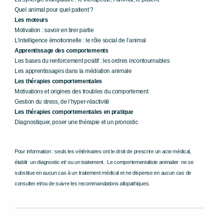
Quel animal pour quel patient ?
Les moteurs
Motivation : savoir en tirer partie
L’intelligence émotionnelle : le rôle social de l’animal
Apprentissage des comportements
Les bases du renforcement positif : les ordres incontournables
Les apprentissages dans la médiation animale
Les thérapies comportementales
Motivations et origines des troubles du comportement
Gestion du stress, de l’hyper-réactivité
Les thérapies comportementales en pratique
Diagnostiquer, poser une thérapie et un pronostic
Pour information : seuls les vétérinaires ont le droit de prescrire
un acte médical,
établir un diagnostic et/ ou un traitement
.
Le comportementaliste animalier ne se
substitue en aucun cas à un traitement médical et ne dispense en aucun cas de
consulter et/ou de suivre les recommandations allopathiques.