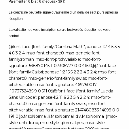
Paiement en 6 fois : 6 chèques x 36 €
Le contrat ne peut être signé qu'au terme d’un délai de sept jours après sa
réception.
La validation de votre inscription sera effective dès réception de votre
contrat
@font-face {font-family:"Cambria Math"; panose-1:2 4 5 3 5
4 6 3 2 4; mso-font-charset:0; mso-generic-font-
family:roman; mso-font-pitch:variable; mso-font-
signature:-536870145 1107305727 0 0 415 0;}@font-face
{font-family:Calibri; panose-1:2 15 5 2 2 2 4 3 2 4; mso-font-
charset:0; mso-generic-font-family:swiss; mso-font-
pitch:variable; mso-font-signature:-469750017
-1073732485 9 0 511 0;}@font-face {font-family:"Lucida
Sans Unicode"; panose-1:2 11 6 2 3 5 4 2 2 4; mso-font-
charset:0; mso-generic-font-family:swiss; mso-font-
pitch:variable; mso-font-signature:-2147480833 14699 0 0
191 0;}p.MsoNormal, li.MsoNormal, div.MsoNormal {mso-
style-unhide:no; mso-style-qformat:yes; mso-style-