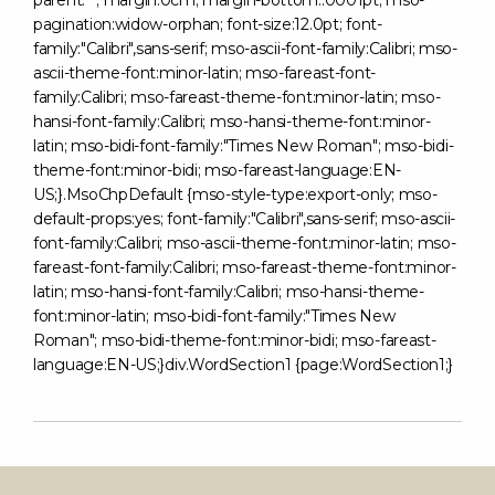
parent:""; margin:0cm; margin-bottom:.0001pt; mso-
pagination:widow-orphan; font-size:12.0pt; font-
family:"Calibri",sans-serif; mso-ascii-font-family:Calibri; mso-
ascii-theme-font:minor-latin; mso-fareast-font-
family:Calibri; mso-fareast-theme-font:minor-latin; mso-
hansi-font-family:Calibri; mso-hansi-theme-font:minor-
latin; mso-bidi-font-family:"Times New Roman"; mso-bidi-
theme-font:minor-bidi; mso-fareast-language:EN-
US;}.MsoChpDefault {mso-style-type:export-only; mso-
default-props:yes; font-family:"Calibri",sans-serif; mso-ascii-
font-family:Calibri; mso-ascii-theme-font:minor-latin; mso-
fareast-font-family:Calibri; mso-fareast-theme-font:minor-
latin; mso-hansi-font-family:Calibri; mso-hansi-theme-
font:minor-latin; mso-bidi-font-family:"Times New
Roman"; mso-bidi-theme-font:minor-bidi; mso-fareast-
language:EN-US;}div.WordSection1 {page:WordSection1;}