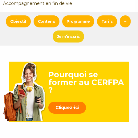
Accompagnement en fin de vie
Objectif
Contenu
Programme
Tarifs
Je m'inscris
Pourquoi se
former au CERFPA
?
Cliquez-ici